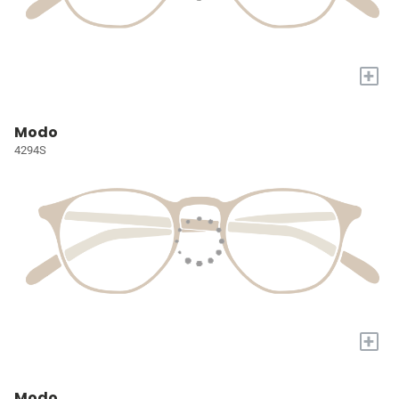
+
Modo
4294S
+
Modo