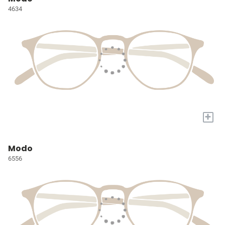
4634
+
Modo
6556