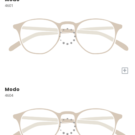
4601
+
Modo
4604