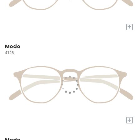
+
Modo
4128
+
Modo