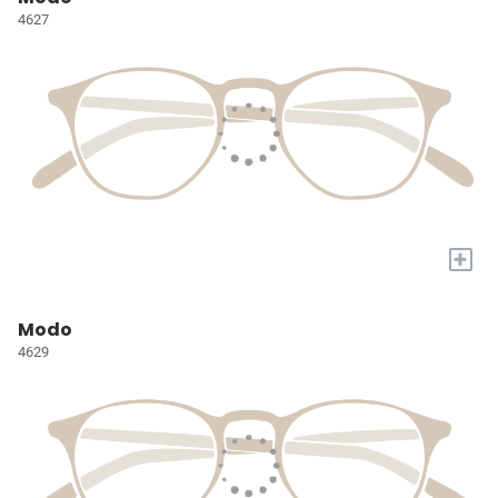
4627
+
Modo
4629