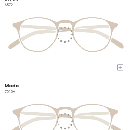
6572
+
Modo
7010A