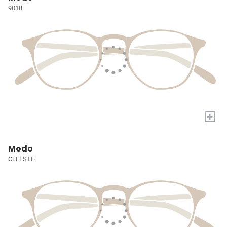
9018
+
Modo
CELESTE